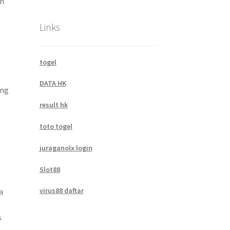
an
Links
togel
DATA HK
ing
result hk
toto togel
juraganolx login
Slot88
virus88 daftar
a
s