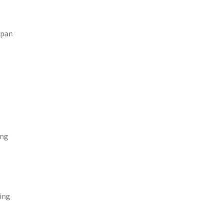
epan
ing
ing