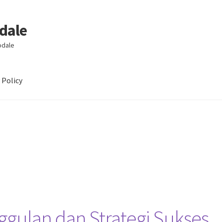
dale
odale
 Policy
ami
ulan dan Strategi Sukses