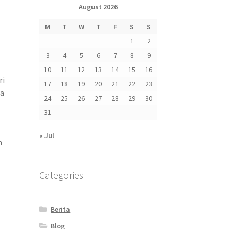
August 2026
M
T
W
T
F
S
S
1
2
3
4
5
6
7
8
9
10
11
12
13
14
15
16
ri
17
18
19
20
21
22
23
ta
24
25
26
27
28
29
30
31
« Jul
n
Categories
Berita
Blog