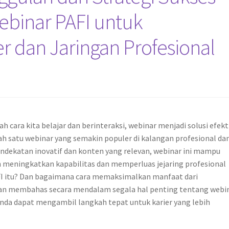
ebinar PAFI untuk
r dan Jaringan Profesional
 cara kita belajar dan berinteraksi, webinar menjadi solusi efekt
h satu webinar yang semakin populer di kalangan profesional da
endekatan inovatif dan konten yang relevan, webinar ini mampu
n meningkatkan kapabilitas dan memperluas jejaring profesional
I itu? Dan bagaimana cara memaksimalkan manfaat dari
i akan membahas secara mendalam segala hal penting tentang webi
Anda dapat mengambil langkah tepat untuk karier yang lebih