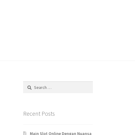
Search
for:
Recent Posts
Main Slot Online Dengan Nuansa