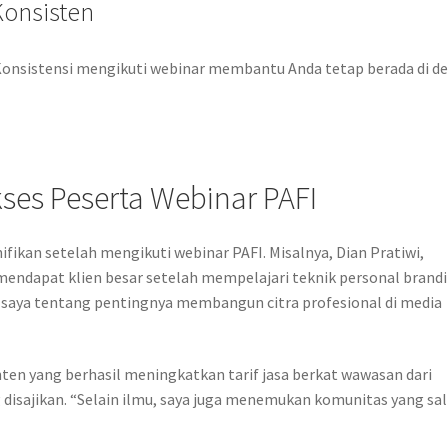
Konsisten
 Konsistensi mengikuti webinar membantu Anda tetap berada di d
ses Peserta Webinar PAFI
ikan setelah mengikuti webinar PAFI. Misalnya, Dian Pratiwi,
mendapat klien besar setelah mempelajari teknik personal brand
 saya tentang pentingnya membangun citra profesional di media
nten yang berhasil meningkatkan tarif jasa berkat wawasan dari
disajikan. “Selain ilmu, saya juga menemukan komunitas yang sal