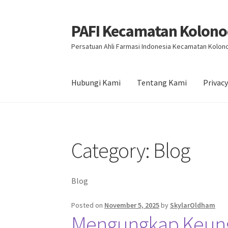
PAFI Kecamatan Kolono
Skip
Skip
to
to
Persatuan Ahli Farmasi Indonesia Kecamatan Kolon
navigation
content
Hubungi Kami
Tentang Kami
Privacy
Home
Hubungi Kami
Privacy Policy
Tentang K
Category:
Blog
Blog
Posted on
November 5, 2025
by
SkylarOldham
Mengungkap Keungg