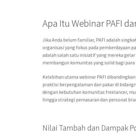
Apa Itu Webinar PAFI d
Jika Anda belum familiar, PAFI adalah singka
organisasi yang fokus pada pemberdayaan par
adalah salah satu inisiatif yang mereka gelar
membangun komunitas yang solid bagi para a
Kelebihan utama webinar PAFI dibandingkan a
praktisi berpengalaman dan pakar di bidangny
dengan kebutuhan komunitas freelancer, mul
hingga strategi pemasaran dan personal bra
Nilai Tambah dan Dampak Pos