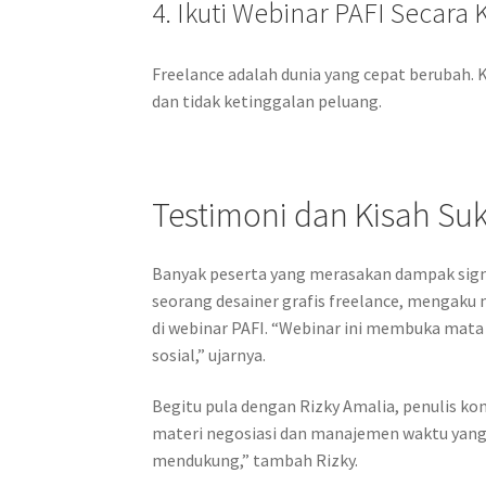
4. Ikuti Webinar PAFI Secara 
Freelance adalah dunia yang cepat berubah.
dan tidak ketinggalan peluang.
Testimoni dan Kisah Suk
Banyak peserta yang merasakan dampak signif
seorang desainer grafis freelance, mengaku 
di webinar PAFI. “Webinar ini membuka mata
sosial,” ujarnya.
Begitu pula dengan Rizky Amalia, penulis ko
materi negosiasi dan manajemen waktu yang 
mendukung,” tambah Rizky.