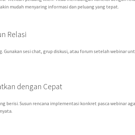
makin mudah menyaring informasi dan peluang yang tepat.
un Relasi
. Gunakan sesi chat, grup diskusi, atau forum setelah webinar un
patkan dengan Cepat
jung berisi. Susun rencana implementasi konkret pasca webinar ag
nyata.