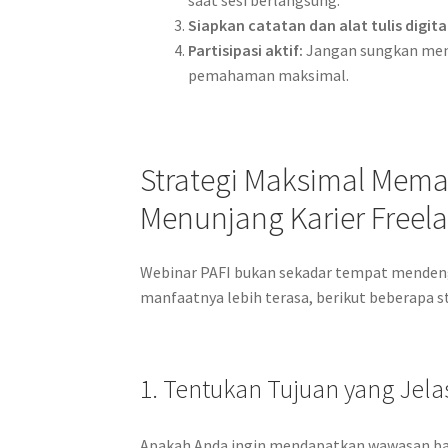
saat sesi berlangsung.
Siapkan catatan dan alat tulis digita
Partisipasi aktif:
Jangan sungkan men
pemahaman maksimal.
Strategi Maksimal Mema
Menunjang Karier Freel
Webinar PAFI bukan sekadar tempat mendenga
manfaatnya lebih terasa, berikut beberapa s
1. Tentukan Tujuan yang Jel
Apakah Anda ingin mendapatkan wawasan ba