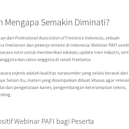
an Mengapa Semakin Diminati?
tan dari
Professional Association of Freelance Indonesia
, sebuah
a freelancer dan pekerja remote di Indonesia. Webinar PAFI sendi
 secara rutin untuk memberikan edukasi, update tren industri, ser
nggota dan calon anggota di ranah freelance.
cara sejenis adalah kualitas narasumber yang selalu berasal dari
a. Selain itu, materi yang disampaikan dibuat khusus agar releva
ai dari pengelolaan karier, pengembangan keterampilan teknis,
nding.
itif Webinar PAFI bagi Peserta