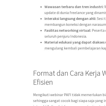
Wawasan terbaru dan tren industri:
W
update di dunia freelance yang dinami
Interaksi langsung dengan ahli:
Sesi 
membangun koneksi dengan narasumbe
Fasilitas networking virtual:
Peserta 
seluruh penjuru Indonesia.
Material edukasi yang dapat diakses 
mengulang kembali pembelajaran kap
Format dan Cara Kerja W
Efisien
Mengikuti webinar PAFI tidak memerlukan bia
sehingga sangat cocok bagi siapa saja yang 