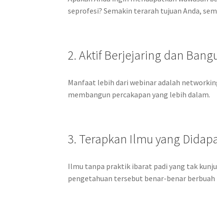
seprofesi? Semakin terarah tujuan Anda, se
2. Aktif Berjejaring dan Bang
Manfaat lebih dari webinar adalah networking
membangun percakapan yang lebih dalam.
3. Terapkan Ilmu yang Dida
Ilmu tanpa praktik ibarat padi yang tak kun
pengetahuan tersebut benar-benar berbuah 