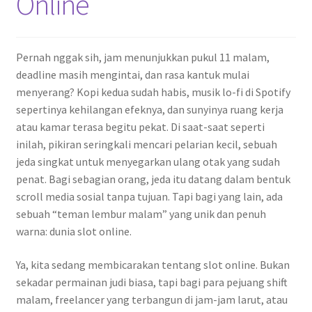
Online
Pernah nggak sih, jam menunjukkan pukul 11 malam,
deadline masih mengintai, dan rasa kantuk mulai
menyerang? Kopi kedua sudah habis, musik lo-fi di Spotify
sepertinya kehilangan efeknya, dan sunyinya ruang kerja
atau kamar terasa begitu pekat. Di saat-saat seperti
inilah, pikiran seringkali mencari pelarian kecil, sebuah
jeda singkat untuk menyegarkan ulang otak yang sudah
penat. Bagi sebagian orang, jeda itu datang dalam bentuk
scroll media sosial tanpa tujuan. Tapi bagi yang lain, ada
sebuah “teman lembur malam” yang unik dan penuh
warna: dunia slot online.
Ya, kita sedang membicarakan tentang slot online. Bukan
sekadar permainan judi biasa, tapi bagi para pejuang shift
malam, freelancer yang terbangun di jam-jam larut, atau