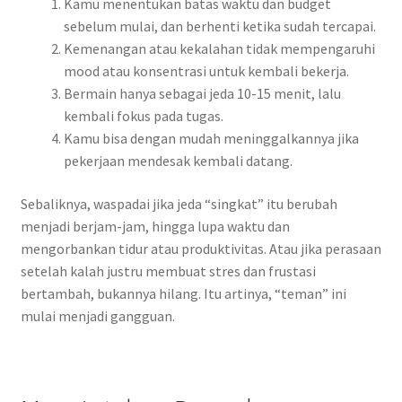
Kamu menentukan batas waktu dan budget
sebelum mulai, dan berhenti ketika sudah tercapai.
Kemenangan atau kekalahan tidak mempengaruhi
mood atau konsentrasi untuk kembali bekerja.
Bermain hanya sebagai jeda 10-15 menit, lalu
kembali fokus pada tugas.
Kamu bisa dengan mudah meninggalkannya jika
pekerjaan mendesak kembali datang.
Sebaliknya, waspadai jika jeda “singkat” itu berubah
menjadi berjam-jam, hingga lupa waktu dan
mengorbankan tidur atau produktivitas. Atau jika perasaan
setelah kalah justru membuat stres dan frustasi
bertambah, bukannya hilang. Itu artinya, “teman” ini
mulai menjadi gangguan.