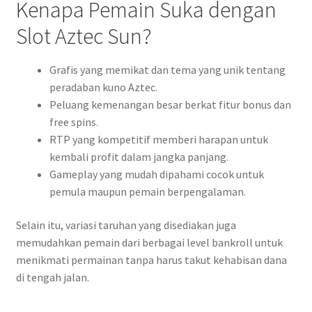
Kenapa Pemain Suka dengan
Slot Aztec Sun?
Grafis yang memikat dan tema yang unik tentang
peradaban kuno Aztec.
Peluang kemenangan besar berkat fitur bonus dan
free spins.
RTP yang kompetitif memberi harapan untuk
kembali profit dalam jangka panjang.
Gameplay yang mudah dipahami cocok untuk
pemula maupun pemain berpengalaman.
Selain itu, variasi taruhan yang disediakan juga
memudahkan pemain dari berbagai level bankroll untuk
menikmati permainan tanpa harus takut kehabisan dana
di tengah jalan.