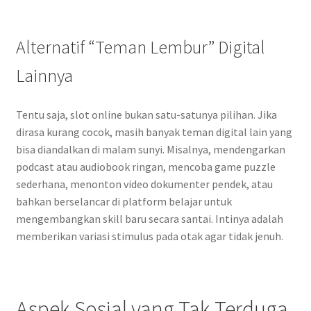
Alternatif “Teman Lembur” Digital
Lainnya
Tentu saja, slot online bukan satu-satunya pilihan. Jika
dirasa kurang cocok, masih banyak teman digital lain yang
bisa diandalkan di malam sunyi. Misalnya, mendengarkan
podcast atau audiobook ringan, mencoba game puzzle
sederhana, menonton video dokumenter pendek, atau
bahkan berselancar di platform belajar untuk
mengembangkan skill baru secara santai. Intinya adalah
memberikan variasi stimulus pada otak agar tidak jenuh.
Aspek Sosial yang Tak Terduga