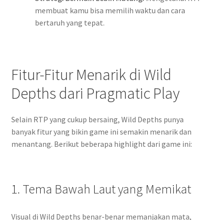
membuat kamu bisa memilih waktu dan cara
bertaruh yang tepat.
Fitur-Fitur Menarik di Wild
Depths dari Pragmatic Play
Selain RTP yang cukup bersaing, Wild Depths punya
banyak fitur yang bikin game ini semakin menarik dan
menantang. Berikut beberapa highlight dari game ini:
1. Tema Bawah Laut yang Memikat
Visual di Wild Depths benar-benar memanjakan mata,