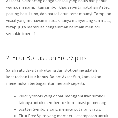
Aztec Sun dirancang dengan detail yang halus dan penuh
warna, menampilkan simbol khas seperti matahari Aztec,
patung batu kuno, dan harta karun tersembunyi. Tampilan
visual yang menawan ini tidak hanya menyenangkan mata,
tetapi juga membuat pengalaman bermain menjadi
semakin imersif.
2. Fitur Bonus dan Free Spins
Salah satu daya tarik utama dari slot online adalah
keberadaan fitur bonus. Dalam Aztec Sun, kamu akan
menemukan berbagai fitur menarik seperti:
Wild Symbols yang dapat menggantikan simbol
lainnya untuk membentuk kombinasi pemenang.
Scatter Symbols yang memicu putaran gratis.
Fitur Free Spins yang memberi kesempatan untuk