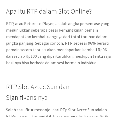
Apa Itu RTP dalam Slot Online?
RTP, atau Return to Player, adalah angka persentase yang
menunjukkan seberapa besar kemungkinan pemain
mendapatkan kembali uangnya dari total taruhan dalam
jangka panjang. Sebagai contoh, RTP sebesar 96% berarti
pemain secara teoritis akan mendapatkan kembali Rp96
dari setiap Rp100 yang dipertaruhkan, meskipun tentu saja
hasilnya bisa berbeda dalam sesi bermain individual.
RTP Slot Aztec Sun dan
Signifikansinya
Salah satu fitur menonjol dari RTp Slot Aztec Sun adalah
RTP-nya yang kompetitif, biasanya berada di kisaran 96%