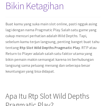
Bikin Ketagihan
Buat kamu yang suka main slot online, pasti nggak asing
lagi dengan nama Pragmatic Play. Salah satu game yang
cukup mencuri perhatian adalah Wild Depths. Tapi,
sebelum kamu terjun langsung, penting banget buat tahu
tentang
Rtp Slot Wild Depths Pragmatic Play
. RTP atau
Return to Player adalah salah satu faktor utama yang
bikin pemain makin semangat karena ini berhubungan
langsung sama peluang menang dan seberapa besar
keuntungan yang bisa didapat.
Apa Itu Rtp Slot Wild Depths
Pragmatic Play?