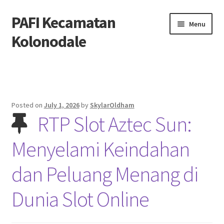
PAFI Kecamatan
Skip
Skip
Menu
to
to
Kolonodale
navigation
content
Home
Hubungi Kami
Posted on
July 1, 2026
by
SkylarOldham
RTP Slot Aztec Sun:
Privacy Policy
Menyelami Keindahan
Tentang Kami
dan Peluang Menang di
Dunia Slot Online