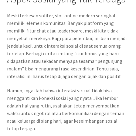
Meski terkesan soliter, slot online modern seringkali
memiliki elemen komunitas. Banyak platform yang
memiliki fitur chat atau leaderboard, meski kita tidak
menyebut mereknya. Bagi para pelembur, ini bisa menjadi
jendela kecil untuk interaksi sosial di saat semua orang
terlelap. Berbagi cerita tentang fitur bonus yang baru
didapatkan atau sekadar menyapa sesama “pengunjung
malam” bisa mengurangi rasa kesendirian. Tentu saja,
interaksi ini harus tetap dijaga dengan bijak dan positif.
Namun, ingatlah bahwa interaksi virtual tidak bisa
menggantikan koneksi sosial yang nyata. Jika lembur
adalah hal yang rutin, usahakan tetap menyempatkan
waktu untuk ngobrol atau berkomunikasi dengan teman
atau keluarga di siang hari, agar keseimbangan sosial
tetap terjaga.