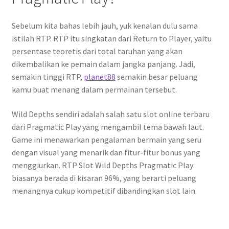
Sebelum kita bahas lebih jauh, yuk kenalan dulu sama
istilah RTP. RTP itu singkatan dari Return to Player, yaitu
persentase teoretis dari total taruhan yang akan
dikembalikan ke pemain dalam jangka panjang. Jadi,
semakin tinggi RTP,
planet88
semakin besar peluang
kamu buat menang dalam permainan tersebut.
Wild Depths sendiri adalah salah satu slot online terbaru
dari Pragmatic Play yang mengambil tema bawah laut.
Game ini menawarkan pengalaman bermain yang seru
dengan visual yang menarik dan fitur-fitur bonus yang
menggiurkan. RTP Slot Wild Depths Pragmatic Play
biasanya berada di kisaran 96%, yang berarti peluang
menangnya cukup kompetitif dibandingkan slot lain.