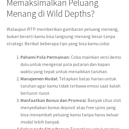
Memaksimalkan Peluang
Menang di Wild Depths?
Walaupun RTP memberikan gambaran peluang menang,
bukan berarti kamu bisa langsung menang besar tanpa
strategi. Berikut beberapa tips yang bisa kamu coba:
Pahami Pola Permainan:
Coba mainkan versi demo
dulu untuk mengenal pola putaran dan kapan
waktu yang tepat untuk menaikkan taruhan.
Manajemen Modal:
Tetapkan batas harian untuk
taruhan agar kamu tidak terbawa emosi saat kalah
berturut-turut.
Manfaatkan Bonus dan Promosi:
Banyak situs slot
menyediakan bonus deposit atau free spins yang
bisa menambah peluang kamu tanpa harus keluar
modal lebih banyak.