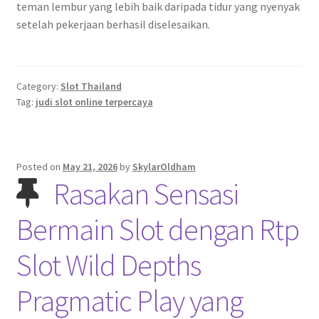
teman lembur yang lebih baik daripada tidur yang nyenyak
setelah pekerjaan berhasil diselesaikan.
Category:
Slot Thailand
Tag:
judi slot online terpercaya
Posted on
May 21, 2026
by
SkylarOldham
Rasakan Sensasi
Bermain Slot dengan Rtp
Slot Wild Depths
Pragmatic Play yang