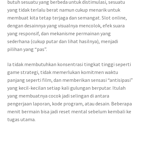
butuh sesuatu yang berbeda untuk distimulasi, sesuatu
yang tidak terlalu berat namun cukup menarik untuk
membuat kita tetap terjaga dan semangat. Slot online,
dengan desainnya yang visualnya mencolok, efek suara
yang responsif, dan mekanisme permainan yang
sederhana (cukup putar dan lihat hasilnya), menjadi
pilihan yang “pas”.
Ia tidak membutuhkan konsentrasi tingkat tinggi seperti
game strategi, tidak memerlukan komitmen waktu
panjang seperti film, dan memberikan sensasi “antisipasi”
yang kecil-kecilan setiap kali gulungan berputar. Itulah
yang membuatnya cocok jadi selingan di antara
pengerjaan laporan, kode program, atau desain. Beberapa
menit bermain bisa jadi reset mental sebelum kembali ke
tugas utama.