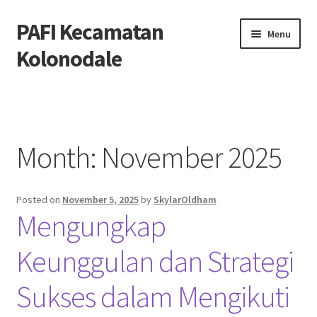
PAFI Kecamatan
Skip
Skip
Menu
to
to
Kolonodale
navigation
content
Home
Hubungi Kami
Month:
November 2025
Privacy Policy
Posted on
November 5, 2025
by
SkylarOldham
Tentang Kami
Mengungkap
Keunggulan dan Strategi
Sukses dalam Mengikuti