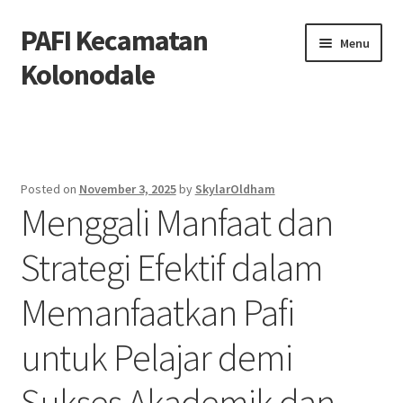
PAFI Kecamatan
Skip
Skip
Menu
to
to
Kolonodale
navigation
content
Home
Hubungi Kami
Posted on
November 3, 2025
by
SkylarOldham
Menggali Manfaat dan
Privacy Policy
Strategi Efektif dalam
Tentang Kami
Memanfaatkan Pafi
untuk Pelajar demi
Sukses Akademik dan