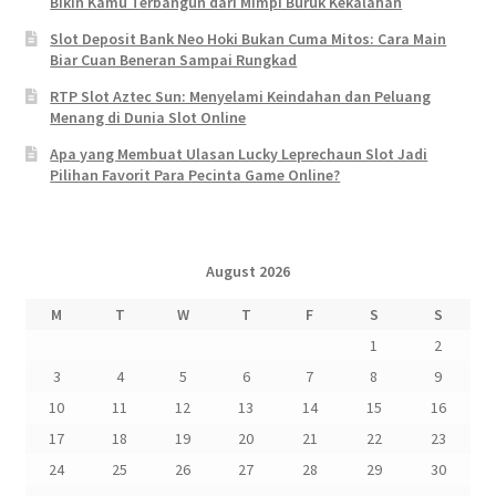
Bikin Kamu Terbangun dari Mimpi Buruk Kekalahan
Slot Deposit Bank Neo Hoki Bukan Cuma Mitos: Cara Main
Biar Cuan Beneran Sampai Rungkad
RTP Slot Aztec Sun: Menyelami Keindahan dan Peluang
Menang di Dunia Slot Online
Apa yang Membuat Ulasan Lucky Leprechaun Slot Jadi
Pilihan Favorit Para Pecinta Game Online?
August 2026
M
T
W
T
F
S
S
1
2
3
4
5
6
7
8
9
10
11
12
13
14
15
16
17
18
19
20
21
22
23
24
25
26
27
28
29
30