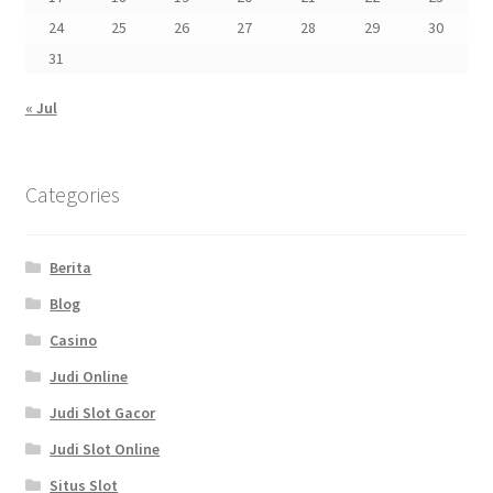
24
25
26
27
28
29
30
31
« Jul
Categories
Berita
Blog
Casino
Judi Online
Judi Slot Gacor
Judi Slot Online
Situs Slot