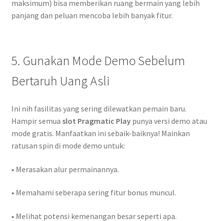
maksimum) bisa memberikan ruang bermain yang lebih
panjang dan peluan mencoba lebih banyak fitur.
5. Gunakan Mode Demo Sebelum
Bertaruh Uang Asli
Ini nih fasilitas yang sering dilewatkan pemain baru.
Hampir semua
slot Pragmatic Play
punya versi demo atau
mode gratis. Manfaatkan ini sebaik-baiknya! Mainkan
ratusan spin di mode demo untuk:
• Merasakan alur permainannya.
• Memahami seberapa sering fitur bonus muncul.
• Melihat potensi kemenangan besar seperti apa.