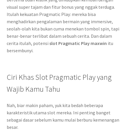
visual super tajam dan fitur bonus yang nggak terduga.
Itulah kekuatan Pragmatic Play: mereka bisa
menghadirkan pengalaman bermain yang immersive,
seolah-olah kita bukan cuma menekan tombol spin, tapi
benar-benar terlibat dalam sebuah cerita. Dan dalam
cerita itulah, potensi
slot Pragmatic Play maxwin
itu
bersembunyi.
Ciri Khas Slot Pragmatic Play yang
Wajib Kamu Tahu
Nah, biar makin paham, yuk kita bedah beberapa
karakteristik utama slot mereka. Ini penting banget
sebagai dasar sebelum kamu mulai berburu kemenangan
besar.