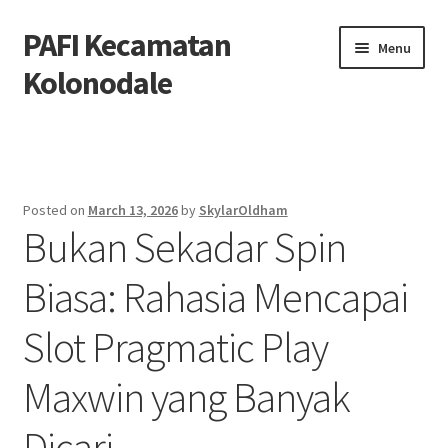
PAFI Kecamatan
Skip
Skip
Menu
to
to
Kolonodale
navigation
content
Home
Hubungi Kami
Posted on
March 13, 2026
by
SkylarOldham
Bukan Sekadar Spin
Privacy Policy
Biasa: Rahasia Mencapai
Tentang Kami
Slot Pragmatic Play
Maxwin yang Banyak
Dicari