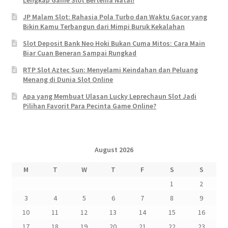
JP Malam Slot: Rahasia Pola Turbo dan Waktu Gacor yang
Bikin Kamu Terbangun dari Mimpi Buruk Kekalahan
Slot Deposit Bank Neo Hoki Bukan Cuma Mitos: Cara Main
Biar Cuan Beneran Sampai Rungkad
RTP Slot Aztec Sun: Menyelami Keindahan dan Peluang
Menang di Dunia Slot Online
Apa yang Membuat Ulasan Lucky Leprechaun Slot Jadi
Pilihan Favorit Para Pecinta Game Online?
August 2026
M
T
W
T
F
S
S
1
2
3
4
5
6
7
8
9
10
11
12
13
14
15
16
17
18
19
20
21
22
23