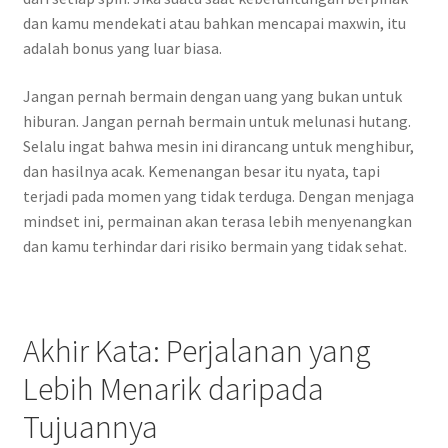
dan kamu mendekati atau bahkan mencapai maxwin, itu
adalah bonus yang luar biasa.
Jangan pernah bermain dengan uang yang bukan untuk
hiburan. Jangan pernah bermain untuk melunasi hutang.
Selalu ingat bahwa mesin ini dirancang untuk menghibur,
dan hasilnya acak. Kemenangan besar itu nyata, tapi
terjadi pada momen yang tidak terduga. Dengan menjaga
mindset ini, permainan akan terasa lebih menyenangkan
dan kamu terhindar dari risiko bermain yang tidak sehat.
Akhir Kata: Perjalanan yang
Lebih Menarik daripada
Tujuannya