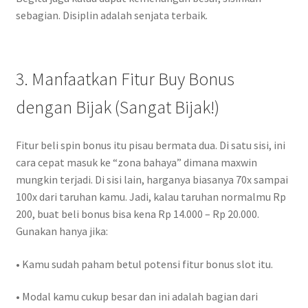
sebagian. Disiplin adalah senjata terbaik.
3. Manfaatkan Fitur Buy Bonus
dengan Bijak (Sangat Bijak!)
Fitur beli spin bonus itu pisau bermata dua. Di satu sisi, ini
cara cepat masuk ke “zona bahaya” dimana maxwin
mungkin terjadi. Di sisi lain, harganya biasanya 70x sampai
100x dari taruhan kamu. Jadi, kalau taruhan normalmu Rp
200, buat beli bonus bisa kena Rp 14.000 – Rp 20.000.
Gunakan hanya jika:
• Kamu sudah paham betul potensi fitur bonus slot itu.
• Modal kamu cukup besar dan ini adalah bagian dari