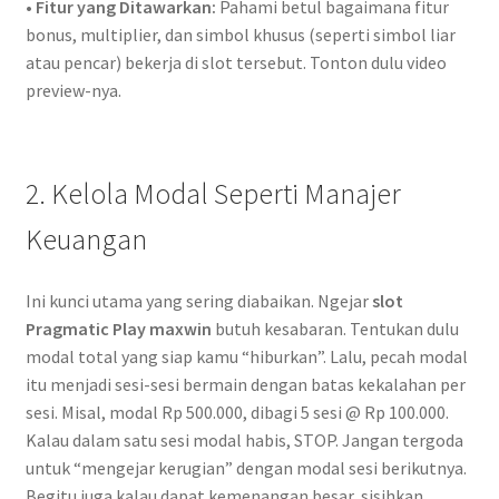
•
Fitur yang Ditawarkan:
Pahami betul bagaimana fitur
bonus, multiplier, dan simbol khusus (seperti simbol liar
atau pencar) bekerja di slot tersebut. Tonton dulu video
preview-nya.
2. Kelola Modal Seperti Manajer
Keuangan
Ini kunci utama yang sering diabaikan. Ngejar
slot
Pragmatic Play maxwin
butuh kesabaran. Tentukan dulu
modal total yang siap kamu “hiburkan”. Lalu, pecah modal
itu menjadi sesi-sesi bermain dengan batas kekalahan per
sesi. Misal, modal Rp 500.000, dibagi 5 sesi @ Rp 100.000.
Kalau dalam satu sesi modal habis, STOP. Jangan tergoda
untuk “mengejar kerugian” dengan modal sesi berikutnya.
Begitu juga kalau dapat kemenangan besar, sisihkan