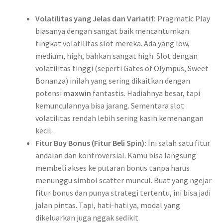
Volatilitas yang Jelas dan Variatif:
Pragmatic Play
biasanya dengan sangat baik mencantumkan
tingkat volatilitas slot mereka. Ada yang low,
medium, high, bahkan sangat high. Slot dengan
volatilitas tinggi (seperti Gates of Olympus, Sweet
Bonanza) inilah yang sering dikaitkan dengan
potensi
maxwin
fantastis. Hadiahnya besar, tapi
kemunculannya bisa jarang. Sementara slot
volatilitas rendah lebih sering kasih kemenangan
kecil.
Fitur Buy Bonus (Fitur Beli Spin):
Ini salah satu fitur
andalan dan kontroversial. Kamu bisa langsung
membeli akses ke putaran bonus tanpa harus
menunggu simbol scatter muncul. Buat yang ngejar
fitur bonus dan punya strategi tertentu, ini bisa jadi
jalan pintas. Tapi, hati-hati ya, modal yang
dikeluarkan juga nggak sedikit.