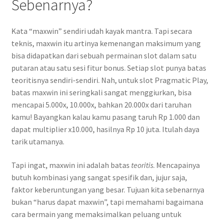
Sebenarnya?
Kata “maxwin” sendiri udah kayak mantra. Tapi secara
teknis, maxwin itu artinya kemenangan maksimum yang
bisa didapatkan dari sebuah permainan slot dalam satu
putaran atau satu sesi fitur bonus. Setiap slot punya batas
teoritisnya sendiri-sendiri. Nah, untuk slot Pragmatic Play,
batas maxwin ini seringkali sangat menggiurkan, bisa
mencapai 5.000x, 10.000x, bahkan 20.000x dari taruhan
kamu! Bayangkan kalau kamu pasang taruh Rp 1.000 dan
dapat multiplier x10.000, hasilnya Rp 10 juta. Itulah daya
tarik utamanya.
Tapi ingat, maxwin ini adalah batas
teoritis
. Mencapainya
butuh kombinasi yang sangat spesifik dan, jujur saja,
faktor keberuntungan yang besar. Tujuan kita sebenarnya
bukan “harus dapat maxwin”, tapi memahami bagaimana
cara bermain yang memaksimalkan peluang untuk