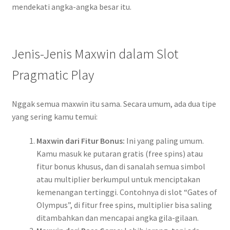
mendekati angka-angka besar itu.
Jenis-Jenis Maxwin dalam Slot
Pragmatic Play
Nggak semua maxwin itu sama. Secara umum, ada dua tipe
yang sering kamu temui:
Maxwin dari Fitur Bonus:
Ini yang paling umum.
Kamu masuk ke putaran gratis (free spins) atau
fitur bonus khusus, dan di sanalah semua simbol
atau multiplier berkumpul untuk menciptakan
kemenangan tertinggi. Contohnya di slot “Gates of
Olympus”, di fitur free spins, multiplier bisa saling
ditambahkan dan mencapai angka gila-gilaan.