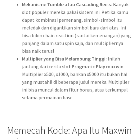
Mekanisme Tumble atau Cascading Reels:
Banyak
slot populer mereka pakai sistem ini. Ketika kamu
dapat kombinasi pemenang, simbol-simbol itu
meledak dan digantikan simbol baru dari atas. Ini
bisa bikin chain reaction (rantai kemenangan) yang
panjang dalam satu spin saja, dan multipliernya
bisa naik terus!
Multiplier yang Bisa Melambung Tinggi:
Inilah
jantung dari cerita
slot Pragmatic Play maxwin
.
Multiplier x500, x1000, bahkan x5000 itu bukan hal
yang mustahil di beberapa judul mereka. Multiplier
ini bisa muncul dalam fitur bonus, atau terkumpul
selama permainan base.
Memecah Kode: Apa Itu Maxwin