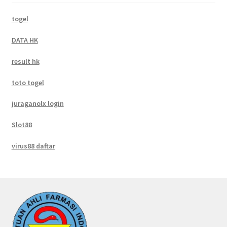
togel
DATA HK
result hk
toto togel
juraganolx login
Slot88
virus88 daftar