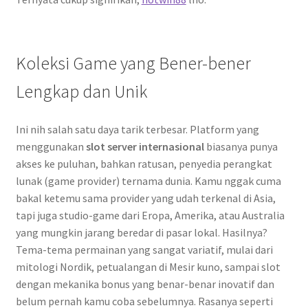
Koleksi Game yang Bener-bener
Lengkap dan Unik
Ini nih salah satu daya tarik terbesar. Platform yang
menggunakan
slot server internasional
biasanya punya
akses ke puluhan, bahkan ratusan, penyedia perangkat
lunak (game provider) ternama dunia. Kamu nggak cuma
bakal ketemu sama provider yang udah terkenal di Asia,
tapi juga studio-game dari Eropa, Amerika, atau Australia
yang mungkin jarang beredar di pasar lokal. Hasilnya?
Tema-tema permainan yang sangat variatif, mulai dari
mitologi Nordik, petualangan di Mesir kuno, sampai slot
dengan mekanika bonus yang benar-benar inovatif dan
belum pernah kamu coba sebelumnya. Rasanya seperti