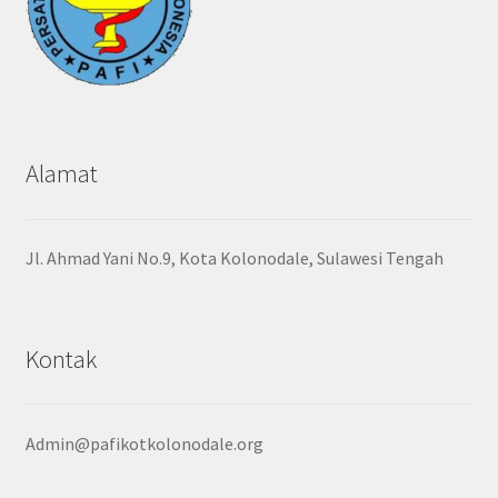
Alamat
Jl. Ahmad Yani No.9, Kota Kolonodale, Sulawesi Tengah
Kontak
Admin@pafikotkolonodale.org