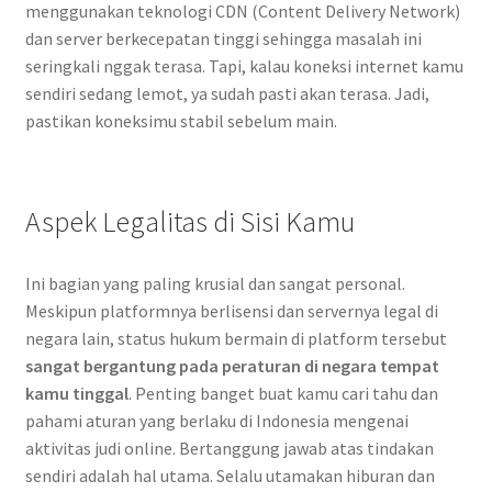
menggunakan teknologi CDN (Content Delivery Network)
dan server berkecepatan tinggi sehingga masalah ini
seringkali nggak terasa. Tapi, kalau koneksi internet kamu
sendiri sedang lemot, ya sudah pasti akan terasa. Jadi,
pastikan koneksimu stabil sebelum main.
Aspek Legalitas di Sisi Kamu
Ini bagian yang paling krusial dan sangat personal.
Meskipun platformnya berlisensi dan servernya legal di
negara lain, status hukum bermain di platform tersebut
sangat bergantung pada peraturan di negara tempat
kamu tinggal
. Penting banget buat kamu cari tahu dan
pahami aturan yang berlaku di Indonesia mengenai
aktivitas judi online. Bertanggung jawab atas tindakan
sendiri adalah hal utama. Selalu utamakan hiburan dan