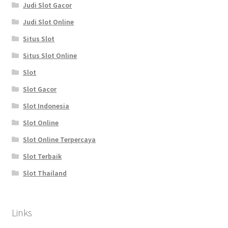
Judi Slot Gacor
Judi Slot Online
Situs Slot
Situs Slot Online
Slot
Slot Gacor
Slot Indonesia
Slot Online
Slot Online Terpercaya
Slot Terbaik
Slot Thailand
Links