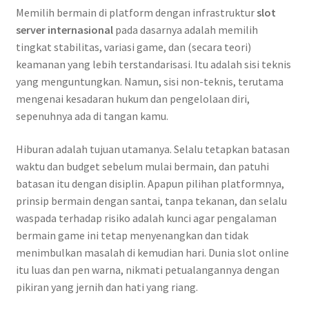
Memilih bermain di platform dengan infrastruktur
slot
server internasional
pada dasarnya adalah memilih
tingkat stabilitas, variasi game, dan (secara teori)
keamanan yang lebih terstandarisasi. Itu adalah sisi teknis
yang menguntungkan. Namun, sisi non-teknis, terutama
mengenai kesadaran hukum dan pengelolaan diri,
sepenuhnya ada di tangan kamu.
Hiburan adalah tujuan utamanya. Selalu tetapkan batasan
waktu dan budget sebelum mulai bermain, dan patuhi
batasan itu dengan disiplin. Apapun pilihan platformnya,
prinsip bermain dengan santai, tanpa tekanan, dan selalu
waspada terhadap risiko adalah kunci agar pengalaman
bermain game ini tetap menyenangkan dan tidak
menimbulkan masalah di kemudian hari. Dunia slot online
itu luas dan pen warna, nikmati petualangannya dengan
pikiran yang jernih dan hati yang riang.