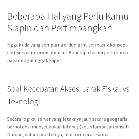
Beberapa Hal yang Perlu Kamu
Siapin dan Pertimbangkan
Nggak ada yang sempurna di dunia ini, termasuk konsep
slot server internasional
ini. Beberapa hal ini perlu kamu
pahami agar nggak kaget.
Soal Kecepatan Akses: Jarak Fiskal vs
Teknologi
Secara logika, server yang letaknya jauh secara geografis
berpotensi menyebabkan latency (keterlambatan sinyal).
Namun, dalam praktiknya, platform profesional