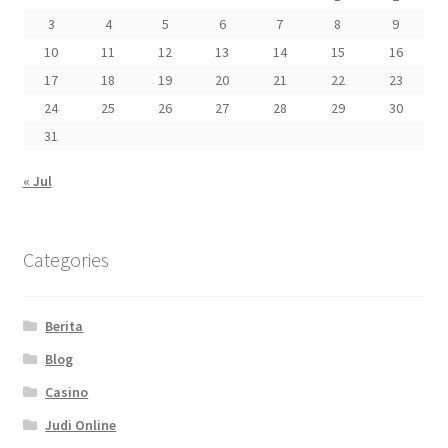
3
4
5
6
7
8
9
10
11
12
13
14
15
16
17
18
19
20
21
22
23
24
25
26
27
28
29
30
31
« Jul
Categories
Berita
Blog
Casino
Judi Online