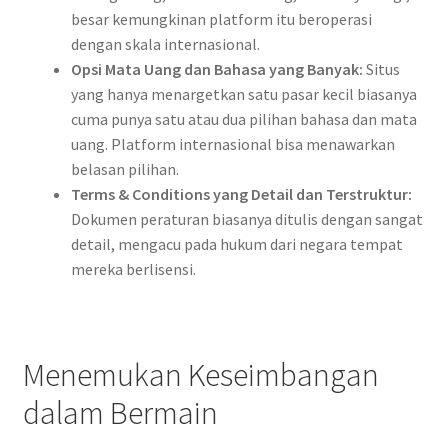
besar kemungkinan platform itu beroperasi
dengan skala internasional.
Opsi Mata Uang dan Bahasa yang Banyak:
Situs
yang hanya menargetkan satu pasar kecil biasanya
cuma punya satu atau dua pilihan bahasa dan mata
uang. Platform internasional bisa menawarkan
belasan pilihan.
Terms & Conditions yang Detail dan Terstruktur:
Dokumen peraturan biasanya ditulis dengan sangat
detail, mengacu pada hukum dari negara tempat
mereka berlisensi.
Menemukan Keseimbangan
dalam Bermain