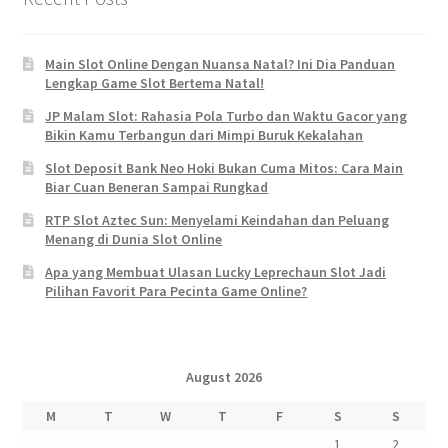
Main Slot Online Dengan Nuansa Natal? Ini Dia Panduan
Lengkap Game Slot Bertema Natal!
JP Malam Slot: Rahasia Pola Turbo dan Waktu Gacor yang
Bikin Kamu Terbangun dari Mimpi Buruk Kekalahan
Slot Deposit Bank Neo Hoki Bukan Cuma Mitos: Cara Main
Biar Cuan Beneran Sampai Rungkad
RTP Slot Aztec Sun: Menyelami Keindahan dan Peluang
Menang di Dunia Slot Online
Apa yang Membuat Ulasan Lucky Leprechaun Slot Jadi
Pilihan Favorit Para Pecinta Game Online?
August 2026
M
T
W
T
F
S
S
1
2