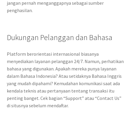
jangan pernah menganggapnya sebagai sumber
penghasilan.
Dukungan Pelanggan dan Bahasa
Platform berorientasi internasional biasanya
menyediakan layanan pelanggan 24/7. Namun, perhatikan
bahasa yang digunakan. Apakah mereka punya layanan
dalam Bahasa Indonesia? Atau setidaknya Bahasa Inggris
yang mudah dipahami? Kemudahan komunikasi saat ada
kendala teknis atau pertanyaan tentang transaksi itu
penting banget. Cek bagian “Support” atau “Contact Us”
di situsnya sebelum mendaftar.