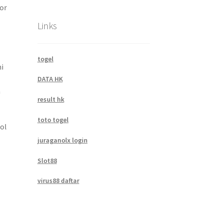
or
Links
togel
i
DATA HK
a
result hk
toto togel
rol
juraganolx login
Slot88
virus88 daftar