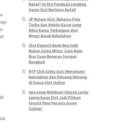
Natal? Ini Dia Panduan Lengkap
Game Slot Bertema Natal!
ma
JP Malam Slot: Rahasia Pola
tapi
Turbo dan Waktu Gacor yang
au
Bikin Kamu Terbangun dari
Mimpi Buruk Kekalahan
at
Slot Deposit Bank Neo Hoki
Bukan Cuma Mitos: Cara Main
Biar Cuan Beneran Sampai
Rungkad
RTP Slot Aztec Sun: Menyelami
Keindahan dan Peluang Menang
di Dunia Slot Online
Apa yang Membuat Ulasan Lucky
ja
Leprechaun Slot Jadi Pilihan
Favorit Para Pecinta Game
Online?
d
und