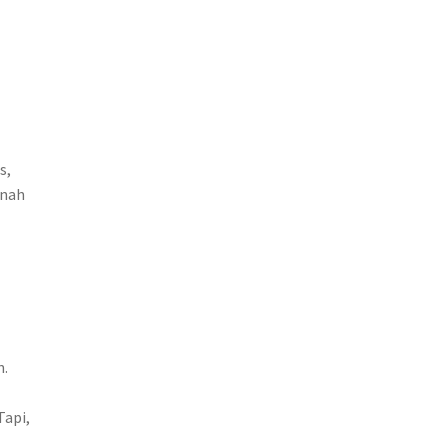
s,
rnah
n.
Tapi,