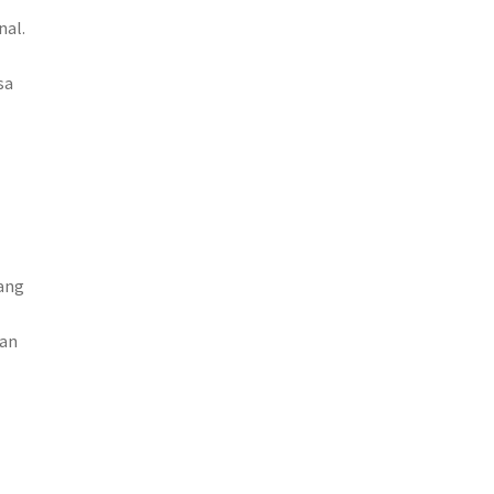
nal.
sa
yang
dan