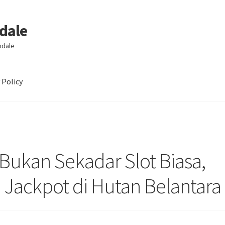
dale
odale
 Policy
ami
 Bukan Sekadar Slot Biasa,
 Jackpot di Hutan Belantara