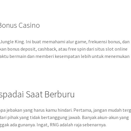
Bonus Casino
Jungle King. Ini buat memahami alur game, frekuensi bonus, dan
kan bonus deposit, cashback, atau free spin dari situs slot online
 waktu bermain dan memberi kesempatan lebih untuk menemukan
aspadai Saat Berburu
rapa jebakan yang harus kamu hindari. Pertama, jangan mudah terg
dari pihak yang tidak bertanggung jawab. Banyak akun-akun yang
nggak ada gunanya. Ingat, RNG adalah raja sebenarnya.