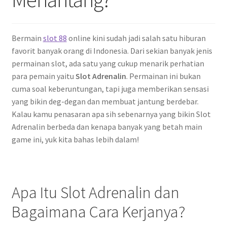
Bermain
slot 88
online kini sudah jadi salah satu hiburan
favorit banyak orang di Indonesia. Dari sekian banyak jenis
permainan slot, ada satu yang cukup menarik perhatian
para pemain yaitu
Slot Adrenalin
. Permainan ini bukan
cuma soal keberuntungan, tapi juga memberikan sensasi
yang bikin deg-degan dan membuat jantung berdebar.
Kalau kamu penasaran apa sih sebenarnya yang bikin Slot
Adrenalin berbeda dan kenapa banyak yang betah main
game ini, yuk kita bahas lebih dalam!
Apa Itu Slot Adrenalin dan
Bagaimana Cara Kerjanya?