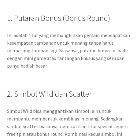
1. Putaran Bonus (Bonus Round)
Ini adalah fitur yang memungkinkan pemain mendapatkan
kesempatan tambahan untuk menang tanpa harus
memasang taruhan lagi. Biasanya, putaran bonus ini hadir
dengan mini game atau tantangan khusus yang seru dan
punya hadiah besar.
2. Simbol Wild dan Scatter
Simbol Wild bisa menggantikan simbol lain untuk
membantu membentuk kombinasi menang. Sedangkan
simbol Scatter biasanya memicu fitur-fitur spesial seperti
free spin atau bonus round. Kombinasi kedua simbol ini