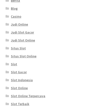
Berita
Blog
Casino
Judi Online
Judi Slot Gacor
Judi Slot Online
Situs Slot
Situs Slot Online
Slot
Slot Gacor
Slot Indonesia
Slot Online
Slot Online Terpercaya
Slot Terbaik