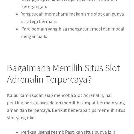
ketegangan.
Yang sudah memahami mekanisme slot dan punya
strategi bermain.
Para pemain yang bisa mengatur emosi dan modal
dengan baik.
Bagaimana Memilih Situs Slot
Adrenalin Terpercaya?
Kalau kamu sudah siap mencoba Slot Adrenalin, hal
penting berikutnya adalah memilih tempat bermain yang
aman dan terpercaya. Berikut beberapa tips memilih situs
slot yang oke:
Periksa lisensi resmi:
Pastikan situs punya izin