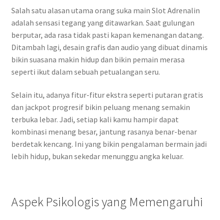
Salah satu alasan utama orang suka main Slot Adrenalin
adalah sensasi tegang yang ditawarkan. Saat gulungan
berputar, ada rasa tidak pasti kapan kemenangan datang.
Ditambah lagi, desain grafis dan audio yang dibuat dinamis
bikin suasana makin hidup dan bikin pemain merasa
seperti ikut dalam sebuah petualangan seru.
Selain itu, adanya fitur-fitur ekstra seperti putaran gratis
dan jackpot progresif bikin peluang menang semakin
terbuka lebar. Jadi, setiap kali kamu hampir dapat
kombinasi menang besar, jantung rasanya benar-benar
berdetak kencang. Ini yang bikin pengalaman bermain jadi
lebih hidup, bukan sekedar menunggu angka keluar.
Aspek Psikologis yang Memengaruhi