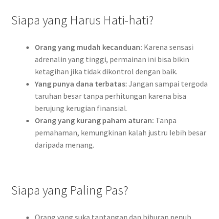
Siapa yang Harus Hati-hati?
Orang yang mudah kecanduan:
Karena sensasi
adrenalin yang tinggi, permainan ini bisa bikin
ketagihan jika tidak dikontrol dengan baik.
Yang punya dana terbatas:
Jangan sampai tergoda
taruhan besar tanpa perhitungan karena bisa
berujung kerugian finansial.
Orang yang kurang paham aturan:
Tanpa
pemahaman, kemungkinan kalah justru lebih besar
daripada menang.
Siapa yang Paling Pas?
Orang yang suka tantangan dan hiburan penuh