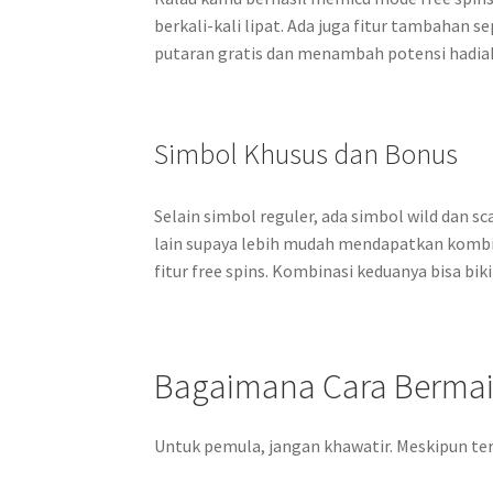
berkali-kali lipat. Ada juga fitur tambahan 
putaran gratis dan menambah potensi hadia
Simbol Khusus dan Bonus
Selain simbol reguler, ada simbol wild dan 
lain supaya lebih mudah mendapatkan kombi
fitur free spins. Kombinasi keduanya bisa b
Bagaimana Cara Bermai
Untuk pemula, jangan khawatir. Meskipun ter