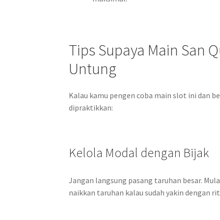
Tips Supaya Main San Q
Untung
Kalau kamu pengen coba main slot ini dan be
dipraktikkan:
Kelola Modal dengan Bijak
Jangan langsung pasang taruhan besar. Mulai
naikkan taruhan kalau sudah yakin dengan r