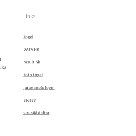
Links
togel
DATA HK
l
result hk
uka
toto togel
juraganolx login
Slot88
virus88 daftar