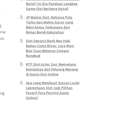
Natal? Ini Dia Panduan Lengkap
Game Slot Bertema Natal!
JP Malam Slot: Rahasia Pola
Turbo dan Waktu Gacor yang
g
Bikin Kamu Terbangun dari
ame
Mimpi Buruk Kekalahan
kin
Slot Deposit Bank Neo Hoki
Bukan Cuma Mitos: Cara Main
Biar Cuan Beneran Sampai
Rungkad
RTP Slot Aztec Sun: Menyelami
Keindahan dan Peluang Menang
di Dunia Slot Online
Apa yang Membuat Ulasan Lucky
Leprechaun Slot Jadi Pilihan
Favorit Para Pecinta Game
ang
Online?