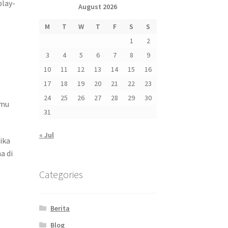
play-
August 2026
M
T
W
T
F
S
S
1
2
3
4
5
6
7
8
9
10
11
12
13
14
15
16
17
18
19
20
21
22
23
24
25
26
27
28
29
30
amu
31
« Jul
ika
a di
Categories
Berita
Blog