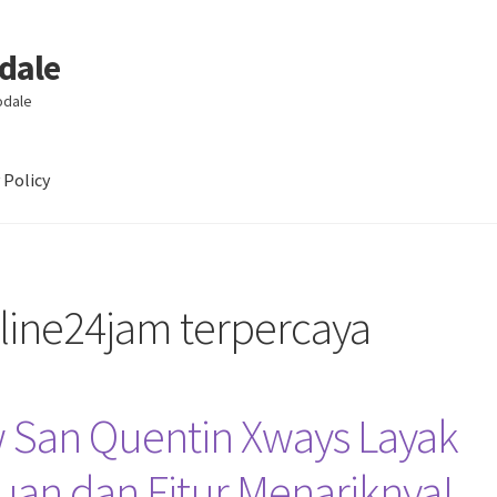
dale
odale
 Policy
ami
online24jam terpercaya
w San Quentin Xways Layak
ruan dan Fitur Menariknya!