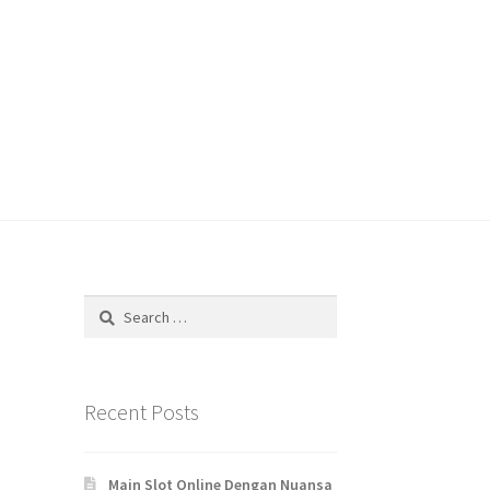
Search
for:
Recent Posts
Main Slot Online Dengan Nuansa