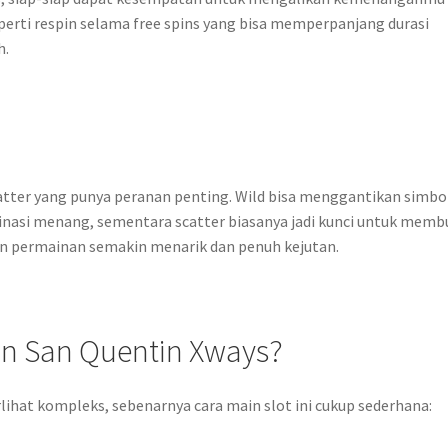
seperti respin selama free spins yang bisa memperpanjang durasi
h.
scatter yang punya peranan penting. Wild bisa menggantikan simbo
nasi menang, sementara scatter biasanya jadi kunci untuk memb
ikin permainan semakin menarik dan penuh kejutan.
n San Quentin Xways?
lihat kompleks, sebenarnya cara main slot ini cukup sederhana: