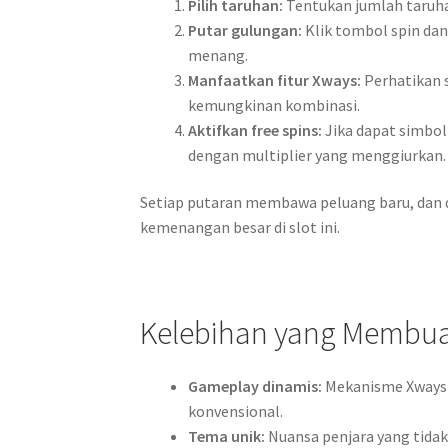
Pilih taruhan:
Tentukan jumlah taruh
Putar gulungan:
Klik tombol spin da
menang.
Manfaatkan fitur Xways:
Perhatikan 
kemungkinan kombinasi.
Aktifkan free spins:
Jika dapat simbol
dengan multiplier yang menggiurkan.
Setiap putaran membawa peluang baru, dan 
kemenangan besar di slot ini.
Kelebihan yang Membua
Gameplay dinamis:
Mekanisme Xways m
konvensional.
Tema unik:
Nuansa penjara yang tidak 