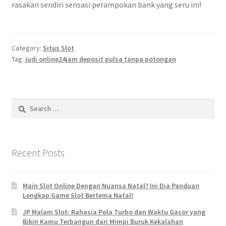
rasakan sendiri sensasi perampokan bank yang seru ini!
Category:
Situs Slot
Tag:
judi online24jam deposit pulsa tanpa potongan
Search
for:
Recent Posts
Main Slot Online Dengan Nuansa Natal? Ini Dia Panduan
Lengkap Game Slot Bertema Natal!
JP Malam Slot: Rahasia Pola Turbo dan Waktu Gacor yang
Bikin Kamu Terbangun dari Mimpi Buruk Kekalahan