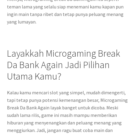
teman lama yang selalu siap menemani kamu kapan pun
ingin main tanpa ribet dan tetap punya peluang menang
yang lumayan.
Layakkah Microgaming Break
Da Bank Again Jadi Pilihan
Utama Kamu?
Kalau kamu mencari slot yang simpel, mudah dimengerti,
tapi tetap punya potensi kemenangan besar, Microgaming
Break Da Bank Again layak banget untuk dicoba. Meski
sudah lama rilis, game ini masih mampu memberikan
hiburan yang menyenangkan dan peluang menang yang
menggiurkan. Jadi, jangan ragu buat coba main dan