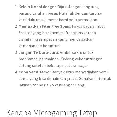
Kelola Modal dengan Bijak:
Jangan langsung
pasang taruhan besar. Mulailah dengan taruhan
kecil dulu untuk memahami pola permainan.
Manfaatkan Fitur Free Spins:
Fokus pada simbol
Scatter yang bisa memicu free spins karena
disinilah kesempatan kamu mendapatkan
kemenangan beruntun.
Jangan Terburu-buru:
Ambil waktu untuk
menikmati permainan. Kadang keberuntungan
datang setelah beberapa putaran saja.
Coba Versi Demo:
Banyak situs menyediakan versi
demo yang bisa dimainkan gratis. Gunakan ini untuk
latihan tanpa risiko kehilangan uang.
Kenapa Microgaming Tetap