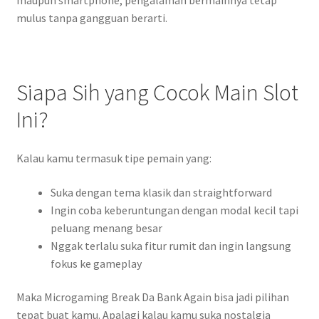
maupun smartphone, pengalaman bermainnya tetap
mulus tanpa gangguan berarti.
Siapa Sih yang Cocok Main Slot
Ini?
Kalau kamu termasuk tipe pemain yang:
Suka dengan tema klasik dan straightforward
Ingin coba keberuntungan dengan modal kecil tapi
peluang menang besar
Nggak terlalu suka fitur rumit dan ingin langsung
fokus ke gameplay
Maka Microgaming Break Da Bank Again bisa jadi pilihan
tepat buat kamu. Apalagi kalau kamu suka nostalgia