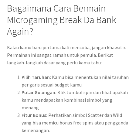
Bagaimana Cara Bermain
Microgaming Break Da Bank
Again?
Kalau kamu baru pertama kali mencoba, jangan khawatir.
Permainan ini sangat ramah untuk pemula. Berikut
langkah-langkah dasar yang perlu kamu tahu:
Pilih Taruhan:
Kamu bisa menentukan nilai taruhan
per garis sesuai budget kamu.
Putar Gulungan:
Klik tombol spin dan lihat apakah
kamu mendapatkan kombinasi simbol yang
menang.
Fitur Bonus:
Perhatikan simbol Scatter dan Wild
yang bisa memicu bonus free spins atau pengganda
kemenangan.