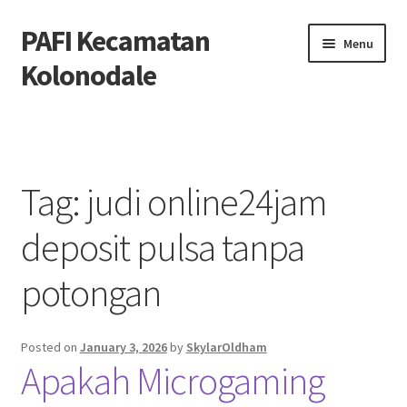
PAFI Kecamatan
Skip
Skip
Menu
to
to
Kolonodale
navigation
content
Home
Hubungi Kami
Tag:
judi online24jam
Privacy Policy
deposit pulsa tanpa
Tentang Kami
potongan
Posted on
January 3, 2026
by
SkylarOldham
Apakah Microgaming