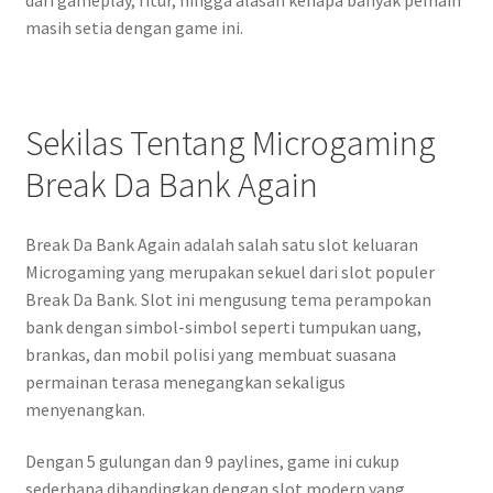
masih setia dengan game ini.
Sekilas Tentang Microgaming
Break Da Bank Again
Break Da Bank Again adalah salah satu slot keluaran
Microgaming yang merupakan sekuel dari slot populer
Break Da Bank. Slot ini mengusung tema perampokan
bank dengan simbol-simbol seperti tumpukan uang,
brankas, dan mobil polisi yang membuat suasana
permainan terasa menegangkan sekaligus
menyenangkan.
Dengan 5 gulungan dan 9 paylines, game ini cukup
sederhana dibandingkan dengan slot modern yang