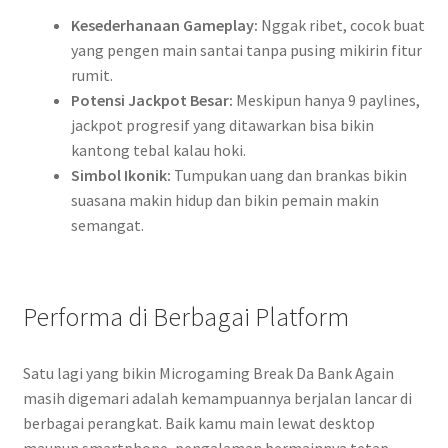
Kesederhanaan Gameplay:
Nggak ribet, cocok buat
yang pengen main santai tanpa pusing mikirin fitur
rumit.
Potensi Jackpot Besar:
Meskipun hanya 9 paylines,
jackpot progresif yang ditawarkan bisa bikin
kantong tebal kalau hoki.
Simbol Ikonik:
Tumpukan uang dan brankas bikin
suasana makin hidup dan bikin pemain makin
semangat.
Performa di Berbagai Platform
Satu lagi yang bikin Microgaming Break Da Bank Again
masih digemari adalah kemampuannya berjalan lancar di
berbagai perangkat. Baik kamu main lewat desktop