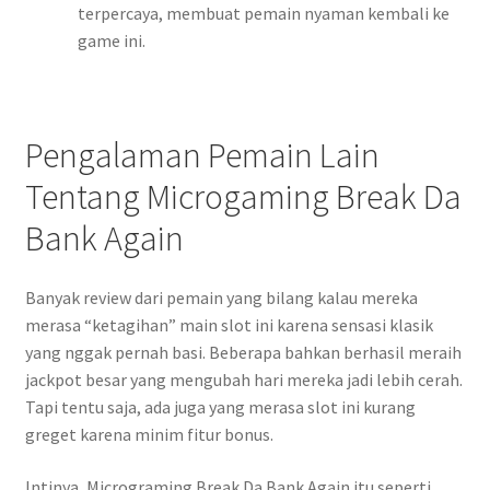
terpercaya, membuat pemain nyaman kembali ke
game ini.
Pengalaman Pemain Lain
Tentang Microgaming Break Da
Bank Again
Banyak review dari pemain yang bilang kalau mereka
merasa “ketagihan” main slot ini karena sensasi klasik
yang nggak pernah basi. Beberapa bahkan berhasil meraih
jackpot besar yang mengubah hari mereka jadi lebih cerah.
Tapi tentu saja, ada juga yang merasa slot ini kurang
greget karena minim fitur bonus.
Intinya, Micrograming Break Da Bank Again itu seperti