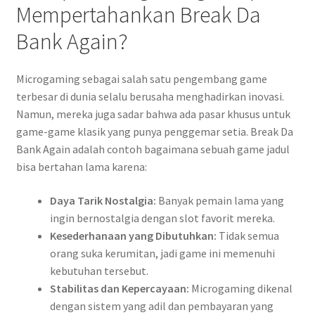
Mempertahankan Break Da
Bank Again?
Microgaming sebagai salah satu pengembang game
terbesar di dunia selalu berusaha menghadirkan inovasi.
Namun, mereka juga sadar bahwa ada pasar khusus untuk
game-game klasik yang punya penggemar setia. Break Da
Bank Again adalah contoh bagaimana sebuah game jadul
bisa bertahan lama karena:
Daya Tarik Nostalgia:
Banyak pemain lama yang
ingin bernostalgia dengan slot favorit mereka.
Kesederhanaan yang Dibutuhkan:
Tidak semua
orang suka kerumitan, jadi game ini memenuhi
kebutuhan tersebut.
Stabilitas dan Kepercayaan:
Microgaming dikenal
dengan sistem yang adil dan pembayaran yang