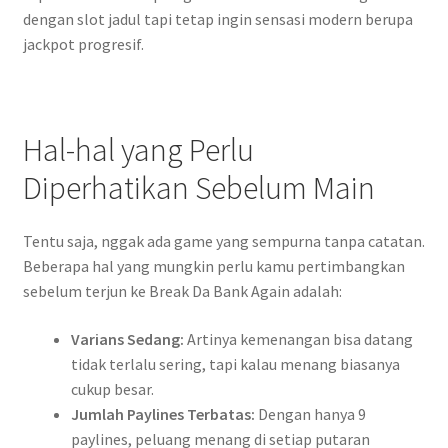
dengan slot jadul tapi tetap ingin sensasi modern berupa
jackpot progresif.
Hal-hal yang Perlu
Diperhatikan Sebelum Main
Tentu saja, nggak ada game yang sempurna tanpa catatan.
Beberapa hal yang mungkin perlu kamu pertimbangkan
sebelum terjun ke Break Da Bank Again adalah:
Varians Sedang:
Artinya kemenangan bisa datang
tidak terlalu sering, tapi kalau menang biasanya
cukup besar.
Jumlah Paylines Terbatas:
Dengan hanya 9
paylines, peluang menang di setiap putaran