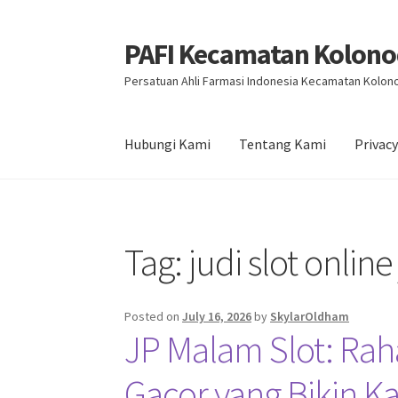
PAFI Kecamatan Kolono
Skip
Skip
to
to
Persatuan Ahli Farmasi Indonesia Kecamatan Kolon
navigation
content
Hubungi Kami
Tentang Kami
Privacy
Home
Hubungi Kami
Privacy Policy
Tentang K
Tag:
judi slot onlin
Posted on
July 16, 2026
by
SkylarOldham
JP Malam Slot: Rah
Gacor yang Bikin 