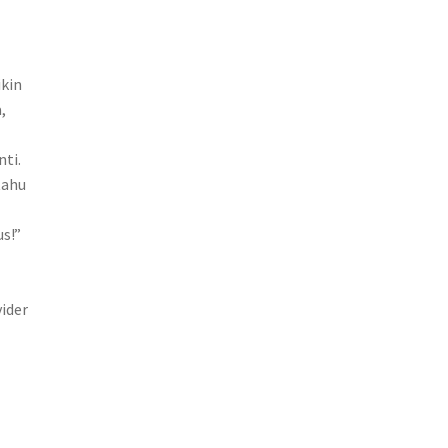
ikin
,
nti.
tahu
us!”
ider