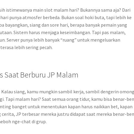
 sih istimewanya main slot malam hari? Bukannya sama aja? Dari
ri punya atmosfer berbeda. Bukan soal hoki buta, tapi lebih ke
ba bayangkan, siang dan sore hari, berapa banyak pemain yang
utaan. Sistem harus menjaga keseimbangan. Tapi pas malam,
urun. Server punya lebih banyak “ruang” untuk mengeluarkan
terasa lebih sering pecah.
s Saat Berburu JP Malam
s. Kalau siang, kamu mungkin sambil kerja, sambil dengerin omon
agi. Tapi malam hari? Saat semua orang tidur, kamu bisa benar-be
penting banget untuk menentukan kapan harus naikkan bet, kapan
g cerita, JP terbesar mereka justru didapat saat mereka benar-be
heboh nge-chat di grup.