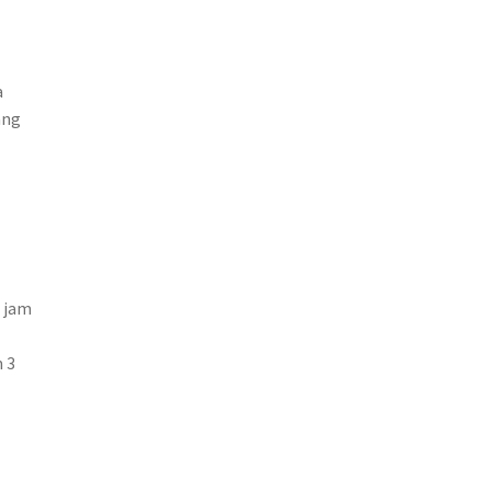
a
ang
a jam
 3