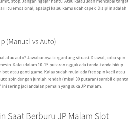
limit, stop. Jangan ngejar hantu. Atau kalau udah mencapai targe
ri itu emosional, apalagi kalau kamu udah capek. Disiplin adalah
p (Manual vs Auto)
al atau auto? Jawabannya tergantung situasi. Di awal, coba spin
esin. Kalau dalam 10-15 putaran nggak ada tanda-tanda hidup
 bet atau ganti game. Kalau sudah mulai ada free spin kecil atau
uto spin dengan jumlah rendah (misal 30 putaran) sambil dipanta
ini sering jadi andalan pemain yang suka JP malam.
 Saat Berburu JP Malam Slot