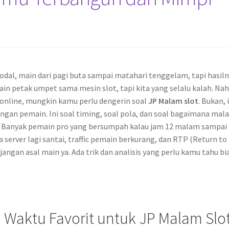
dal, main dari pagi buta sampai matahari tenggelam, tapi hasil
n petak umpet sama mesin slot, tapi kita yang selalu kalah. Nah
ot online, mungkin kamu perlu dengerin soal
JP Malam slot
. Bukan, 
langan pemain. Ini soal timing, soal pola, dan soal bagaimana ma
aan. Banyak pemain pro yang bersumpah kalau jam 12 malam sampai
 server lagi santai, traffic pemain berkurang, dan RTP (Return to
 jangan asal main ya. Ada trik dan analisis yang perlu kamu tahu bi
 Waktu Favorit untuk JP Malam Slo