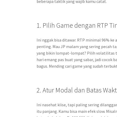
beberapa taktik yang wajib kamu catat.
1. Pilih Game dengan RTP Tin
Ini nggak bisa ditawar. RTP minimal 96% ke at
penting. Mau JP malam yang sering pecah tapi
yang bikin lompat-lompat? Pilih volatilitas t
hari emang pas buat yang sabar, jadi cocok
bagus. Mending cari game yang sudah terbuk
2. Atur Modal dan Batas Wakt
Ini nasehat klise, tapi paling sering dilang
itu panjang. Kamu bisa main efek slow. Misa