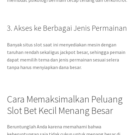
membuat psikologi bermain tetap tenang dan terkontrol.
3. Akses ke Berbagai Jenis Permainan
Banyak situs slot saat ini menyediakan mesin dengan
taruhan rendah sekaligus jackpot besar, sehingga pemain
dapat memilih tema dan jenis permainan sesuai selera
tanpa harus menyiapkan dana besar.
Cara Memaksimalkan Peluang
Slot Bet Kecil Menang Besar
Beruntunglah Anda karena memahami bahwa
keberuntungan saja tidak cukup untuk menang besar di