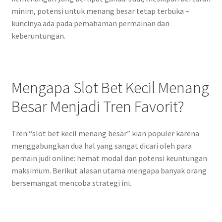
minim, potensi untuk menang besar tetap terbuka –
kuncinya ada pada pemahaman permainan dan
keberuntungan.
Mengapa Slot Bet Kecil Menang
Besar Menjadi Tren Favorit?
Tren “slot bet kecil menang besar” kian populer karena
menggabungkan dua hal yang sangat dicari oleh para
pemain judi online: hemat modal dan potensi keuntungan
maksimum. Berikut alasan utama mengapa banyak orang
bersemangat mencoba strategi ini.