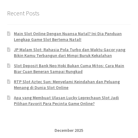
Recent Posts
Main Slot Online Dengan Nuansa Natal? Ini Dia Panduan
Lengkap Game Slot Bertema Natal!
JP Malam Slot: Rahasia Pola Turbo dan Waktu Gacor yang
Bikin Kamu Terbangun dari Mimpi Buruk Kekalahan
Slot Deposit Bank Neo Hoki Bukan Cuma Mitos: Cara Main
Biar Cuan Beneran Sampai Rungkad
RTP Slot Aztec Sun: Menyelami Keindahan dan Peluang
Menang di Dunia Slot Online
Apa yang Membuat Ulasan Lucky Leprechaun Slot Jadi
Pilihan Favorit Para Pecinta Game Online?
December 2025