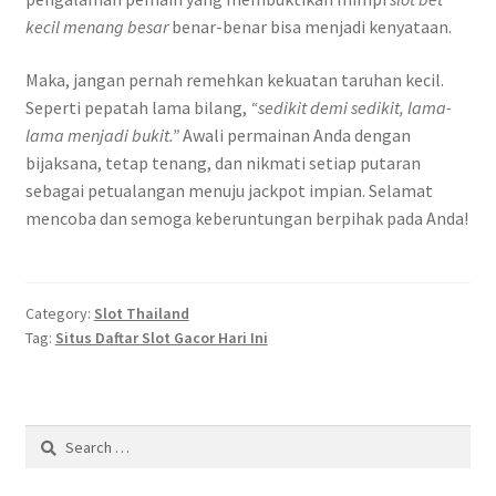
kecil menang besar
benar-benar bisa menjadi kenyataan.
Maka, jangan pernah remehkan kekuatan taruhan kecil.
Seperti pepatah lama bilang,
“sedikit demi sedikit, lama-
lama menjadi bukit.”
Awali permainan Anda dengan
bijaksana, tetap tenang, dan nikmati setiap putaran
sebagai petualangan menuju jackpot impian. Selamat
mencoba dan semoga keberuntungan berpihak pada Anda!
Category:
Slot Thailand
Tag:
Situs Daftar Slot Gacor Hari Ini
Search
for: