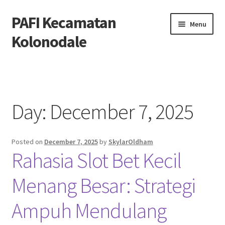
PAFI Kecamatan
Skip
Skip
Menu
to
to
Kolonodale
navigation
content
Home
Hubungi Kami
Day:
December 7, 2025
Privacy Policy
Posted on
December 7, 2025
by
SkylarOldham
Tentang Kami
Rahasia Slot Bet Kecil
Menang Besar: Strategi
Ampuh Mendulang