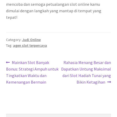
mencoba dan semoga petualangan slot online kamu
dimulai dengan langkah yang mantap di tempat yang
tepat!
Category:
Judi Online
Tag:
agen slot terpercaya
Post
Previous
Next
Mainkan Slot Banyak
Rahasia Menang Besar dan
post:
post:
Bonus: Strategi Ampuh untuk
Dapatkan Untung Maksimal
navigation
Tingkatkan Waktu dan
dari Slot Hadiah Tunai yang
Kemenangan Bermain
Bikin Ketagihan
Search