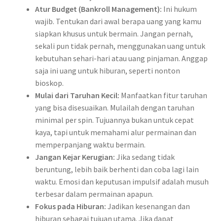
Atur Budget (Bankroll Management):
Ini hukum
wajib. Tentukan dari awal berapa uang yang kamu
siapkan khusus untuk bermain. Jangan pernah,
sekali pun tidak pernah, menggunakan uang untuk
kebutuhan sehari-hari atau uang pinjaman. Anggap
saja ini uang untuk hiburan, seperti nonton
bioskop.
Mulai dari Taruhan Kecil:
Manfaatkan fitur taruhan
yang bisa disesuaikan. Mulailah dengan taruhan
minimal per spin. Tujuannya bukan untuk cepat
kaya, tapi untuk memahami alur permainan dan
memperpanjang waktu bermain.
Jangan Kejar Kerugian:
Jika sedang tidak
beruntung, lebih baik berhenti dan coba lagi lain
waktu. Emosi dan keputusan impulsif adalah musuh
terbesar dalam permainan apapun.
Fokus pada Hiburan:
Jadikan kesenangan dan
hiburan sebagai tujuan utama. Jika dapat