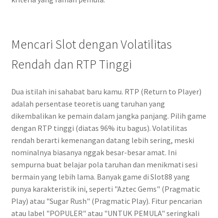
Mencari Slot dengan Volatilitas
Rendah dan RTP Tinggi
Dua istilah ini sahabat baru kamu. RTP (Return to Player)
adalah persentase teoretis uang taruhan yang
dikembalikan ke pemain dalam jangka panjang. Pilih game
dengan RTP tinggi (diatas 96% itu bagus). Volatilitas
rendah berarti kemenangan datang lebih sering, meski
nominalnya biasanya nggak besar-besar amat. Ini
sempurna buat belajar pola taruhan dan menikmati sesi
bermain yang lebih lama. Banyak game di Slot88 yang
punya karakteristik ini, seperti "Aztec Gems" (Pragmatic
Play) atau "Sugar Rush" (Pragmatic Play). Fitur pencarian
atau label "POPULER" atau "UNTUK PEMULA" seringkali