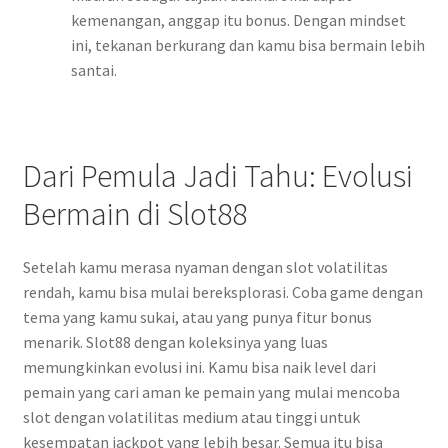
kemenangan, anggap itu bonus. Dengan mindset
ini, tekanan berkurang dan kamu bisa bermain lebih
santai.
Dari Pemula Jadi Tahu: Evolusi
Bermain di Slot88
Setelah kamu merasa nyaman dengan slot volatilitas
rendah, kamu bisa mulai bereksplorasi. Coba game dengan
tema yang kamu sukai, atau yang punya fitur bonus
menarik. Slot88 dengan koleksinya yang luas
memungkinkan evolusi ini. Kamu bisa naik level dari
pemain yang cari aman ke pemain yang mulai mencoba
slot dengan volatilitas medium atau tinggi untuk
kesempatan jackpot yang lebih besar. Semua itu bisa