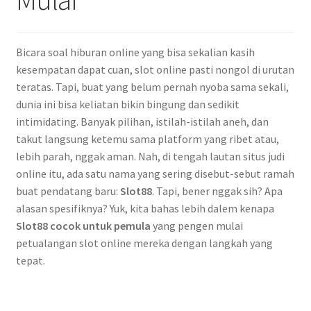
Bicara soal hiburan online yang bisa sekalian kasih
kesempatan dapat cuan, slot online pasti nongol di urutan
teratas. Tapi, buat yang belum pernah nyoba sama sekali,
dunia ini bisa keliatan bikin bingung dan sedikit
intimidating. Banyak pilihan, istilah-istilah aneh, dan
takut langsung ketemu sama platform yang ribet atau,
lebih parah, nggak aman. Nah, di tengah lautan situs judi
online itu, ada satu nama yang sering disebut-sebut ramah
buat pendatang baru:
Slot88
. Tapi, bener nggak sih? Apa
alasan spesifiknya? Yuk, kita bahas lebih dalem kenapa
Slot88 cocok untuk pemula
yang pengen mulai
petualangan slot online mereka dengan langkah yang
tepat.