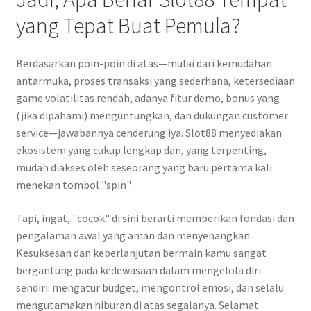
yang Tepat Buat Pemula?
Berdasarkan poin-poin di atas—mulai dari kemudahan
antarmuka, proses transaksi yang sederhana, ketersediaan
game volatilitas rendah, adanya fitur demo, bonus yang
(jika dipahami) menguntungkan, dan dukungan customer
service—jawabannya cenderung iya. Slot88 menyediakan
ekosistem yang cukup lengkap dan, yang terpenting,
mudah diakses oleh seseorang yang baru pertama kali
menekan tombol "spin".
Tapi, ingat, "cocok" di sini berarti memberikan fondasi dan
pengalaman awal yang aman dan menyenangkan.
Kesuksesan dan keberlanjutan bermain kamu sangat
bergantung pada kedewasaan dalam mengelola diri
sendiri: mengatur budget, mengontrol emosi, dan selalu
mengutamakan hiburan di atas segalanya. Selamat