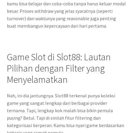
kamu bisa belajar dan coba-coba tanpa harus keluar modal
besar. Proses withdraw yang jelas syaratnya (seperti
turnover) dan waktunya yang reasonable juga penting
buat membangun kepercayaan dari hari pertama.
Game Slot di Slot88: Lautan
Pilihan dengan Filter yang
Menyelamatkan
Nah, ini dia jantungnya. Slot88 terkenal punya koleksi
game yang sangat lengkap dari berbagai provider
ternama. Tapi, lengkap kok malah bisa bikin pemula
pusing? Betul. Tapi di sinilah fitur filtering dan
kategorisasi berperan. Kamu bisa nyari game berdasarkan
kriteria yang ramah pemula.