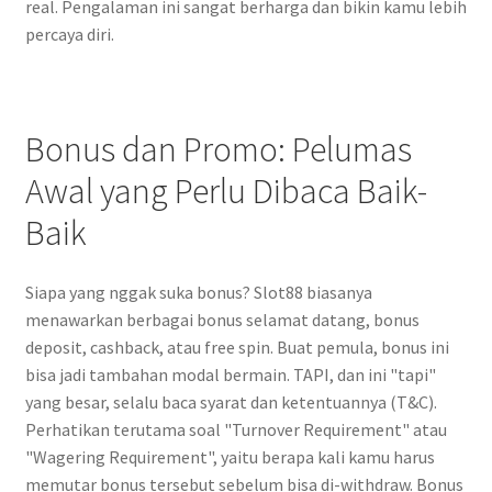
real. Pengalaman ini sangat berharga dan bikin kamu lebih
percaya diri.
Bonus dan Promo: Pelumas
Awal yang Perlu Dibaca Baik-
Baik
Siapa yang nggak suka bonus? Slot88 biasanya
menawarkan berbagai bonus selamat datang, bonus
deposit, cashback, atau free spin. Buat pemula, bonus ini
bisa jadi tambahan modal bermain. TAPI, dan ini "tapi"
yang besar, selalu baca syarat dan ketentuannya (T&C).
Perhatikan terutama soal "Turnover Requirement" atau
"Wagering Requirement", yaitu berapa kali kamu harus
memutar bonus tersebut sebelum bisa di-withdraw. Bonus