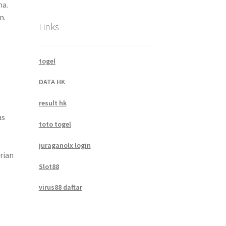
ma.
n.
Links
togel
DATA HK
result hk
as
toto togel
juraganolx login
rian
Slot88
virus88 daftar