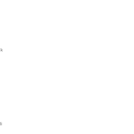
ak
di