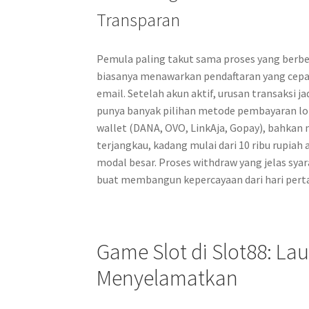
Transparan
Pemula paling takut sama proses yang berbel
biasanya menawarkan pendaftaran yang cepat
email. Setelah akun aktif, urusan transaksi j
punya banyak pilihan metode pembayaran lokal
wallet (DANA, OVO, LinkAja, Gopay), bahkan 
terjangkau, kadang mulai dari 10 ribu rupiah 
modal besar. Proses withdraw yang jelas sya
buat membangun kepercayaan dari hari pert
Game Slot di Slot88: Lau
Menyelamatkan