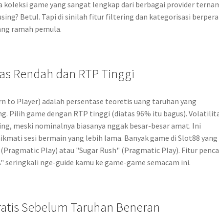
ya koleksi game yang sangat lengkap dari berbagai provider terna
ng? Betul. Tapi di sinilah fitur filtering dan kategorisasi berpera
yang ramah pemula.
itas Rendah dan RTP Tinggi
rn to Player) adalah persentase teoretis uang taruhan yang
. Pilih game dengan RTP tinggi (diatas 96% itu bagus). Volatilit
ing, meski nominalnya biasanya nggak besar-besar amat. Ini
ikmati sesi bermain yang lebih lama. Banyak game di Slot88 yang
" (Pragmatic Play) atau "Sugar Rush" (Pragmatic Play). Fitur penca
 seringkali nge-guide kamu ke game-game semacam ini.
ratis Sebelum Taruhan Beneran