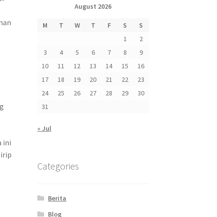
August 2026
anan
M
T
W
T
F
S
S
1
2
3
4
5
6
7
8
9
10
11
12
13
14
15
16
17
18
19
20
21
22
23
24
25
26
27
28
29
30
ng
31
« Jul
 ini
irip
Categories
Berita
Blog