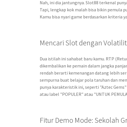
Nah, ini dia jantungnya. Slot88 terkenal pun
Tapi, lengkap kok malah bisa bikin pemula pusi
Kamu bisa nyari game berdasarkan kriteria 
Mencari Slot dengan Volatil
Dua istilah ini sahabat baru kamu. RTP (Retu
dikembalikan ke pemain dalam jangka panjang
rendah berarti kemenangan datang lebih ser
sempurna buat belajar pola taruhan dan men
punya karakteristik ini, seperti "Aztec Gems
atau label "POPULER" atau "UNTUK PEMULA"
Fitur Demo Mode: Sekolah G