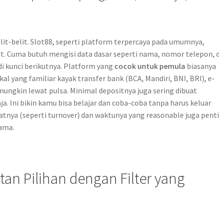
it-belit. Slot88, seperti platform terpercaya pada umumnya,
. Cuma butuh mengisi data dasar seperti nama, nomor telepon, 
adi kunci berikutnya. Platform yang
cocok untuk pemula
biasanya
 yang familiar kayak transfer bank (BCA, Mandiri, BNI, BRI), e-
mungkin lewat pulsa. Minimal depositnya juga sering dibuat
aja. Ini bikin kamu bisa belajar dan coba-coba tanpa harus keluar
ratnya (seperti turnover) dan waktunya yang reasonable juga pent
ama.
tan Pilihan dengan Filter yang