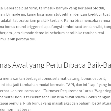
la. Beberapa platform, termasuk banyak yang berlabel Slot88,
Di mode ini, kamu bisa main slot pilihan dengan kredit virtual.
 adalah laboratorium praktik terbaik. Kamu bisa mencoba semua 
 bonus round triggered, apa fungsi simbol scatter dan wild, tan
berjam-jam di mode demo ini sebelum beralih ke taruhan real.
u lebih percaya diri.
as Awal yang Perlu Dibaca Baik-Ba
ya menawarkan berbagai bonus selamat datang, bonus deposit,
ini bisa jadi tambahan modal bermain. TAPI, dan ini "tapi" yang b
 Perhatikan terutama soal "Turnover Requirement" atau "Wagerin
 memutar bonus tersebut sebelum bisa di-withdraw. Bonus dengan
icapai pemula. Pilih bonus yang masuk akal dan pahami betul atur
iur nominal besar.