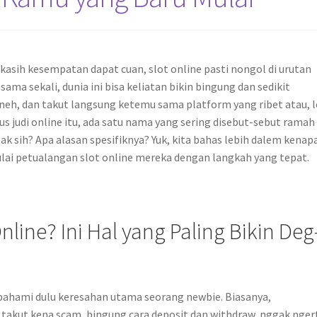
n kasih kesempatan dapat cuan, slot online pasti nongol di urutan
ama sekali, dunia ini bisa keliatan bikin bingung dan sedikit
h aneh, dan takut langsung ketemu sama platform yang ribet atau, 
us judi online itu, ada satu nama yang sering disebut-sebut ramah
gak sih? Apa alasan spesifiknya? Yuk, kita bahas lebih dalem kenap
ai petualangan slot online mereka dengan langkah yang tepat.
nline? Ini Hal yang Paling Bikin Deg
 pahami dulu keresahan utama seorang newbie. Biasanya,
: takut kena scam, bingung cara deposit dan withdraw, nggak nger