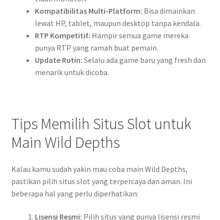
Kompatibilitas Multi-Platform:
Bisa dimainkan
lewat HP, tablet, maupun desktop tanpa kendala.
RTP Kompetitif:
Hampir semua game mereka
punya RTP yang ramah buat pemain.
Update Rutin:
Selalu ada game baru yang fresh dan
menarik untuk dicoba.
Tips Memilih Situs Slot untuk
Main Wild Depths
Kalau kamu sudah yakin mau coba main Wild Depths,
pastikan pilih situs slot yang terpercaya dan aman. Ini
beberapa hal yang perlu diperhatikan:
Lisensi Resmi:
Pilih situs yang punya lisensi resmi