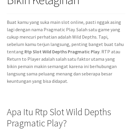
Buat kamu yang suka main slot online, pasti nggak asing
lagi dengan nama Pragmatic Play. Salah satu game yang
cukup mencuri perhatian adalah Wild Depths. Tapi,
sebelum kamu terjun langsung, penting banget buat tahu
tentang
Rtp Slot Wild Depths Pragmatic Play
. RTP atau
Return to Player adalah salah satu faktor utama yang
bikin pemain makin semangat karena ini berhubungan
langsung sama peluang menang dan seberapa besar
keuntungan yang bisa didapat.
Apa Itu Rtp Slot Wild Depths
Pragmatic Play?