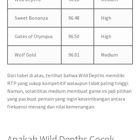
Sweet Bonanza
96.48
High
Gates of Olympus
96.50
High
Wolf Gold
96.01
Medium
Dari tabel di atas, terlihat bahwa Wild Depths memiliki
RTP yang cukup kompetitif walaupun tidak paling tinggi.
Namun, volatilitas medium membuat game ini jadi pilihan
yang pas buat pemain yang ingin keseimbangan antara
frekuensi menang dan nilai kemenangan.
Apakah Wild Depths Cocok