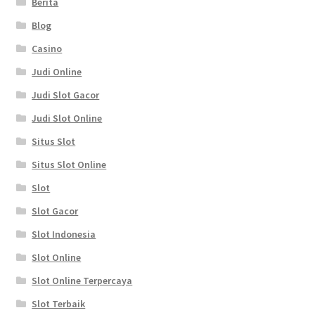
Berita
Blog
Casino
Judi Online
Judi Slot Gacor
Judi Slot Online
Situs Slot
Situs Slot Online
Slot
Slot Gacor
Slot Indonesia
Slot Online
Slot Online Terpercaya
Slot Terbaik