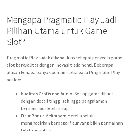
Mengapa Pragmatic Play Jadi
Pilihan Utama untuk Game
Slot?
Pragmatic Play sudah dikenal luas sebagai penyedia game
slot berkualitas dengan inovasi tiada henti. Beberapa
alasan kenapa banyak pemain setia pada Pragmatic Play
adalah:
Kualitas Grafis dan Audio:
Setiap game dibuat
dengan detail tinggi sehingga pengalaman
bermain jadi lebih hidup.
Fitur Bonus Melimpah:
Mereka selalu
menghadirkan berbagai fitur yang bikin permainan
tidak monoton.