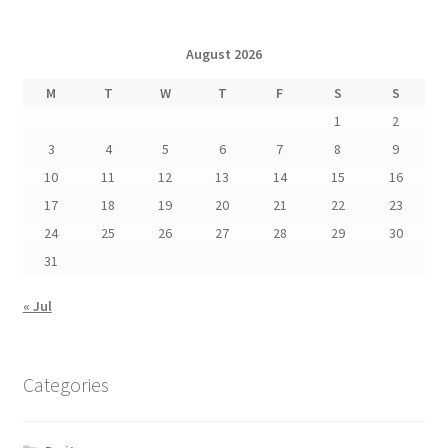
August 2026
M
T
W
T
F
S
S
1
2
3
4
5
6
7
8
9
10
11
12
13
14
15
16
17
18
19
20
21
22
23
24
25
26
27
28
29
30
31
« Jul
Categories