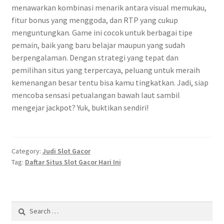
menawarkan kombinasi menarik antara visual memukau,
fitur bonus yang menggoda, dan RTP yang cukup
menguntungkan. Game ini cocok untuk berbagai tipe
pemain, baik yang baru belajar maupun yang sudah
berpengalaman. Dengan strategi yang tepat dan
pemilihan situs yang terpercaya, peluang untuk meraih
kemenangan besar tentu bisa kamu tingkatkan. Jadi, siap
mencoba sensasi petualangan bawah laut sambil
mengejar jackpot? Yuk, buktikan sendiri!
Category:
Judi Slot Gacor
Tag:
Daftar Situs Slot Gacor Hari Ini
Search
for: