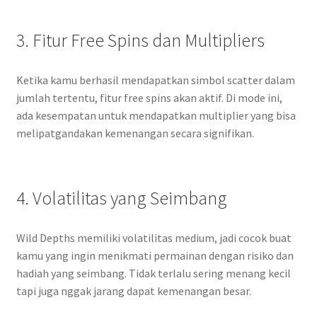
3. Fitur Free Spins dan Multipliers
Ketika kamu berhasil mendapatkan simbol scatter dalam
jumlah tertentu, fitur free spins akan aktif. Di mode ini,
ada kesempatan untuk mendapatkan multiplier yang bisa
melipatgandakan kemenangan secara signifikan.
4. Volatilitas yang Seimbang
Wild Depths memiliki volatilitas medium, jadi cocok buat
kamu yang ingin menikmati permainan dengan risiko dan
hadiah yang seimbang. Tidak terlalu sering menang kecil
tapi juga nggak jarang dapat kemenangan besar.