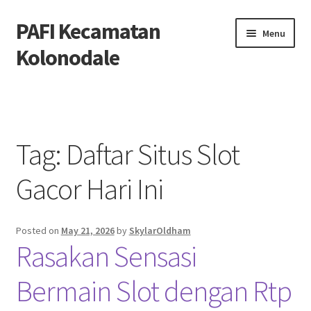
PAFI Kecamatan
Skip
Skip
Menu
to
to
Kolonodale
navigation
content
Home
Hubungi Kami
Tag:
Daftar Situs Slot
Privacy Policy
Gacor Hari Ini
Tentang Kami
Posted on
May 21, 2026
by
SkylarOldham
Rasakan Sensasi
Bermain Slot dengan Rtp