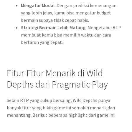
Mengatur Modal:
Dengan prediksi kemenangan
yang lebih jelas, kamu bisa mengatur budget
bermain supaya tidak cepat habis.
Strategi Bermain Lebih Matang:
Mengetahui RTP
membuat kamu bisa memilih waktu dan cara
bertaruh yang tepat.
Fitur-Fitur Menarik di Wild
Depths dari Pragmatic Play
Selain RTP yang cukup bersaing, Wild Depths punya
banyak fitur yang bikin game ini semakin menarik dan
menantang. Berikut beberapa highlight dari game ini: