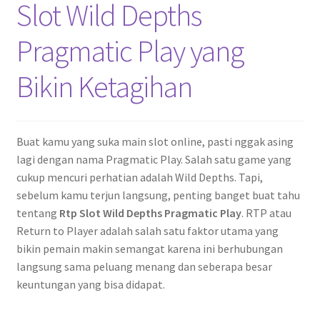
Slot Wild Depths
Pragmatic Play yang
Bikin Ketagihan
Buat kamu yang suka main slot online, pasti nggak asing
lagi dengan nama Pragmatic Play. Salah satu game yang
cukup mencuri perhatian adalah Wild Depths. Tapi,
sebelum kamu terjun langsung, penting banget buat tahu
tentang
Rtp Slot Wild Depths Pragmatic Play
. RTP atau
Return to Player adalah salah satu faktor utama yang
bikin pemain makin semangat karena ini berhubungan
langsung sama peluang menang dan seberapa besar
keuntungan yang bisa didapat.